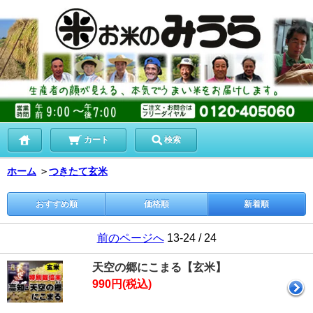
カート
検索
ホーム
＞
つきたて玄米
おすすめ順
価格順
新着順
前のページへ
13-24 / 24
天空の郷にこまる【玄米】
990円(税込)