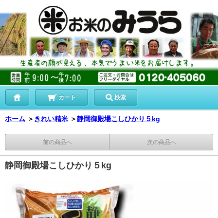
カート
検索
ホーム
＞
きれい精米
＞
静岡御殿場こしひかり５kg
前の商品へ
次の商品へ
静岡御殿場こしひかり５kg