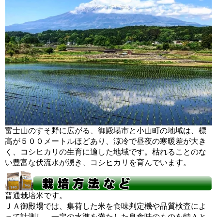
富士山のすそ野に広がる、御殿場市と小山町の地域は、標
高が５００メートルほどあり、涼冷で昼夜の寒暖差が大き
く、コシヒカリの生育に適した地域です。枯れることのな
い豊富な伏流水が湧き、コシヒカリを育んでいます。
普通栽培米です。
ＪＡ御殿場では、集荷した米を食味判定機や品質検査によ
って計測し、一定の水準を満たした良食味のものを特Ａと