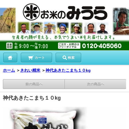
カート
検索
ホーム
＞
きれい精米
＞
神代あきたこまち１０kg
前の商品へ
次の商品へ
神代あきたこまち１０kg