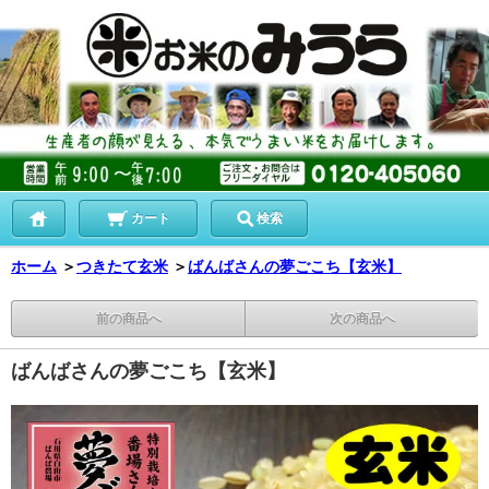
カート
検索
ホーム
＞
つきたて玄米
＞
ばんばさんの夢ごこち【玄米】
前の商品へ
次の商品へ
ばんばさんの夢ごこち【玄米】