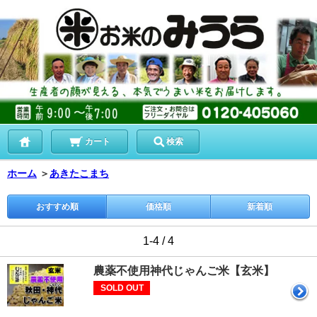
カート
検索
ホーム
＞
あきたこまち
おすすめ順
価格順
新着順
1-4 / 4
農薬不使用神代じゃんご米【玄米】
SOLD OUT