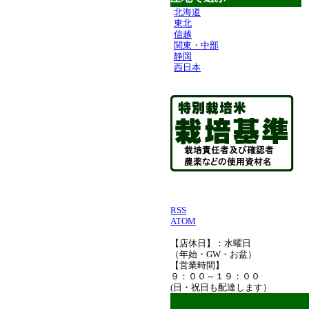
北海道
東北
信越
関東・中部
静岡
西日本
RSS
ATOM
【店休日】：水曜日
（年始・GW・お盆）
【営業時間】
９：００～１９：００
(日・祝日も配達します）