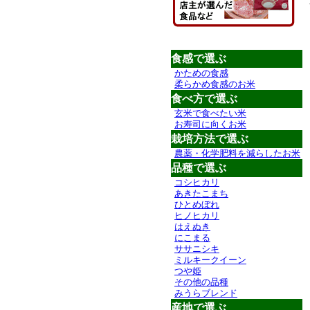
食感で選ぶ
かための食感
柔らかめ食感のお米
食べ方で選ぶ
玄米で食べたい米
お寿司に向くお米
栽培方法で選ぶ
農薬・化学肥料を減らしたお米
品種で選ぶ
コシヒカリ
あきたこまち
ひとめぼれ
ヒノヒカリ
はえぬき
にこまる
ササニシキ
ミルキークイーン
つや姫
その他の品種
みうらブレンド
産地で選ぶ