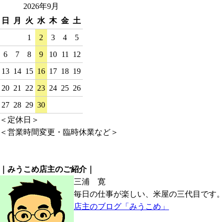
2026年9月
日
月
火
水
木
金
土
1
2
3
4
5
6
7
8
9
10
11
12
13
14
15
16
17
18
19
20
21
22
23
24
25
26
27
28
29
30
＜定休日＞
＜営業時間変更・臨時休業など＞
｜みうこめ店主のご紹介｜
三浦 寛
毎日の仕事が楽しい、米屋の三代目です
店主のブログ「みうこめ」