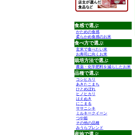
食感で選ぶ
かための食感
柔らかめ食感のお米
食べ方で選ぶ
玄米で食べたい米
お寿司に向くお米
栽培方法で選ぶ
農薬・化学肥料を減らしたお米
品種で選ぶ
コシヒカリ
あきたこまち
ひとめぼれ
ヒノヒカリ
はえぬき
にこまる
ササニシキ
ミルキークイーン
つや姫
その他の品種
みうらブレンド
産地で選ぶ