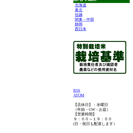
北海道
東北
信越
関東・中部
静岡
西日本
RSS
ATOM
【店休日】：水曜日
（年始・GW・お盆）
【営業時間】
９：００～１９：００
(日・祝日も配達します）