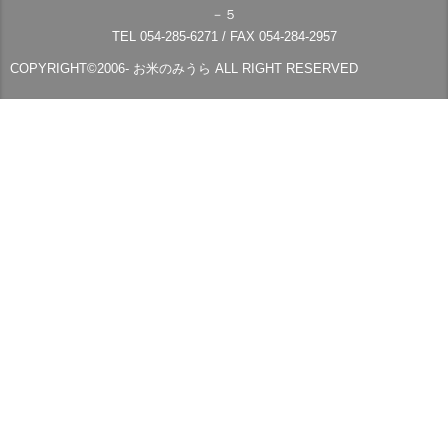
－５
TEL 054-285-6271 / FAX 054-284-2957
COPYRIGHT©2006- お米のみうら ALL RIGHT RESERVED