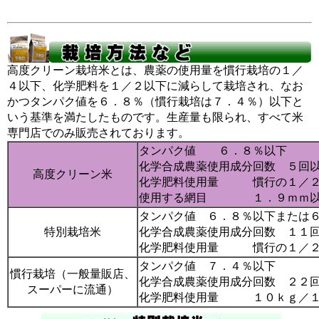
高度クリーン栽培米とは、農薬の使用量を慣行栽培の１／
４以下、化学肥料を１／２以下に減らして栽培され、なお
かつタンパク値を６．８％（慣行栽培は７．４％）以下と
いう基準を満たしたものです。生産量も限られ、すべて米
専門店でのみ販売されております。
タンパク値 ６．８％以下
化学合成農薬使用成分回数 ５回
高度クリーン米
化学肥料使用量 慣行の１／２
使用する網目 １．９ｍｍ以
タンパク値 ６．８％以下または
特別栽培米
化学合成農薬使用成分回数 １１
化学肥料使用量 慣行の１／２
タンパク値 ７．４％以下
慣行栽培（一般量販店、
化学合成農薬使用成分回数 ２２
スーパーに流通）
化学肥料使用量 １０ｋｇ／１