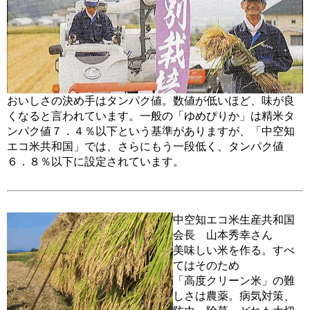
おいしさの決め手はタンパク値。数値が低いほど、味が良
くなると言われています。一般の「ゆめぴりか」は精米タ
ンパク値７．４％以下という基準がありますが、「中空知
エコ米共和国」では、さらにもう一段低く、タンパク値
６．８％以下に設定されています。
中空知エコ米生産共和国
会長 山本秀幸さん
美味しい米を作る。すべ
てはそのため
「高度クリーン米」の難
しさは農薬。病気対策、