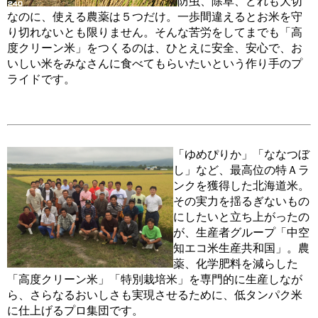
防虫、除草、どれも大切
なのに、使える農薬は５つだけ。一歩間違えるとお米を守
り切れないとも限りません。そんな苦労をしてまでも「高
度クリーン米」をつくるのは、ひとえに安全、安心で、お
いしい米をみなさんに食べてもらいたいという作り手のプ
ライドです。
「ゆめぴりか」「ななつぼ
し」など、最高位の特Ａラ
ンクを獲得した北海道米。
その実力を揺るぎないもの
にしたいと立ち上がったの
が、生産者グループ「中空
知エコ米生産共和国」。農
薬、化学肥料を減らした
「高度クリーン米」「特別栽培米」を専門的に生産しなが
ら、さらなるおいしさも実現させるために、低タンパク米
に仕上げるプロ集団です。