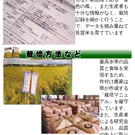
色の風」。まだ生産者も
十分な情報がなく、栽培
記録を細かく行うこと
で、データを積み重ねて
良質米を育てています
最高水準の品
質と食味を実
現するため、
作付け農家は
県が作成する
「栽培マニュ
アル」を厳守
しています。
また、生産者
による研究会
もあり、品質
の向上に取り