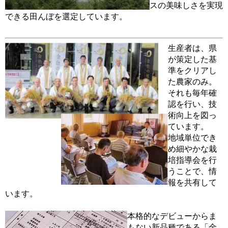
スの美味しさを実現
できる田んぼを選定しています。
生産者は、県
が策定した基
準をクリアし
た農家のみ。
それも毎年確
認を行い、技
術向上を図っ
ています。
地域単位でき
め細やかな栽
培指導会を行
うことで、情
報を共有して
います。
本格的なデビューからま
もない新品種である「金