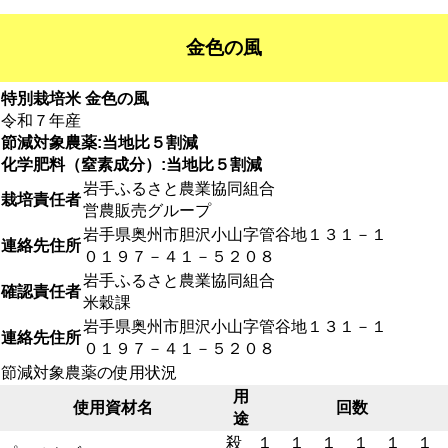
金色の風
特別栽培米 金色の風
令和７年産
節減対象農薬:当地比５割減
化学肥料（窒素成分）:当地比５割減
岩手ふるさと農業協同組合
栽培責任者
営農販売グループ
岩手県奥州市胆沢小山字管谷地１３１－１
連絡先住所
０１９７－４１－５２０８
岩手ふるさと農業協同組合
確認責任者
米穀課
岩手県奥州市胆沢小山字管谷地１３１－１
連絡先住所
０１９７－４１－５２０８
節減対象農薬の使用状況
用
使用資材名
回数
途
殺
１
１
１
１
１
１