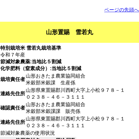
ページの先頭へ
山形置賜 雪若丸
特別栽培米 雪若丸栽培基準
令和７年産
節減対象農薬:当地比５割減
化学肥料（窒素成分）:当地比５割減
山形おきたま農業協同組合
栽培責任者
米穀部米穀課 生産係
山形県東置賜郡川西町大字上小松９７８－１
連絡先住所
０２３８－４６－３１１１
山形おきたま農業協同組合
確認責任者
米穀部米穀課課 販売係
山形県東置賜郡川西町大字上小松９７８－１
連絡先住所
０２３８－４６－３１１１
節減対象農薬の使用状況