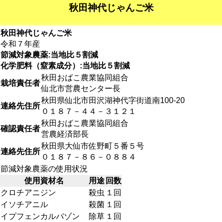
秋田神代じゃんご米
秋田神代じゃんご米
令和７年産
節減対象農薬:当地比５割減
化学肥料（窒素成分）:当地比５割減
秋田おばこ農業協同組合
栽培責任者
仙北市営農センター長
秋田県仙北市田沢湖神代字街道南100-20
連絡先住所
０１８７－４４－３１２１
秋田おばこ農業協同組合
確認責任者
営農経済部長
秋田県大仙市佐野町５番５号
連絡先住所
０１８７－８６－０８８４
節減対象農薬の使用状況
使用資材名
用途
回数
クロチアニジン
殺虫
１回
イソチアニル
殺菌
１回
イプフェンカルバゾン
除草
１回