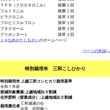
ＴＰＮ（クロロタロニル）
殺菌
１回
フルトラニル
殺菌
１回
ピラクロニル
除草
１回
プロピリスルフロン
除草
１回
ブタクロール
除草
１回
グリホシネート
除草
１回
ＪＡなめがたしおさい
のホームページ
ページの先頭へ
特別栽培米 三和こしひかり
特別栽培米 上越三和コシヒカリ栽培基準
令和７年産
節減対象農薬:上越地域比５割減
化学肥料（窒素成分）:上越地域比５割減
三和減減の会
栽培責任者
会長 武田儀一