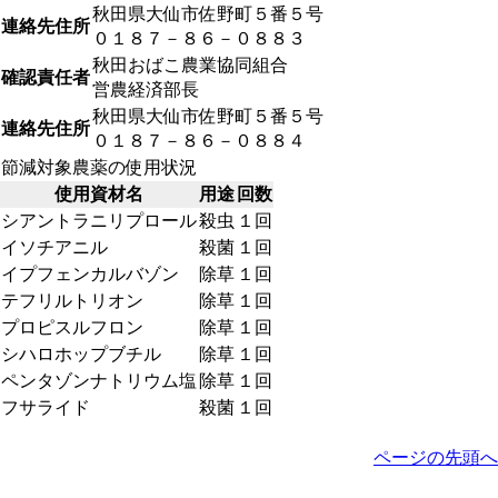
秋田県大仙市佐野町５番５号
連絡先住所
０１８７－８６－０８８３
秋田おばこ農業協同組合
確認責任者
営農経済部長
秋田県大仙市佐野町５番５号
連絡先住所
０１８７－８６－０８８４
節減対象農薬の使用状況
使用資材名
用途
回数
シアントラニリプロール
殺虫
１回
イソチアニル
殺菌
１回
イプフェンカルバゾン
除草
１回
テフリルトリオン
除草
１回
プロピスルフロン
除草
１回
シハロホップブチル
除草
１回
ペンタゾンナトリウム塩
除草
１回
フサライド
殺菌
１回
ページの先頭へ