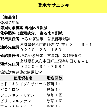
登米ササニシキ
【商品名】
令和７年産
節減対象農薬:当地比５割減
化学肥料（窒素成分）:当地比５割減
栽培責任者
JAみやぎ登米 営農部米穀課
宮城県登米市迫町佐沼字中江３丁目９－１
連絡先住所
０２２０－２３－１６０１
確認責任者
JAみやぎ登米 営農部 米穀検査課
宮城県登米市中田町上沼字新田６８－１
連絡先住所
０２２０－３４－７６８１
節減対象農薬の使用状況
使用資材名
用途
回数
ヒドロキシイソキサゾール
殺菌
１回
ピロキロン
殺菌
１回
フェンキノトリオン
除草
１回
ピリミスルファン
除草
１回
フェノキサスルホン
除草
１回