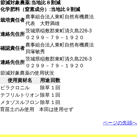
節減対象農薬:当地比８割減
化学肥料（窒素成分）:当地比９割減
農事組合法人東町自然有機農法
栽培責任者
代表 大野満雄
茨城県稲敷郡東町清久島226-3
連絡先住所
０２９９－７９－１９２０
農事組合法人東町自然有機農法
確認責任者
貝塚敏秀
茨城県稲敷郡東町清久島226-3
連絡先住所
０２９９－７９－１９２０
節減対象農薬の使用状況
使用資材名
用途
回数
ピラクロニル
除草
１回
テフリルトリオン
除草
１回
メタゾスルフロン
除草
１回
育苗土のみ使用 本田は使用せず
ページの先頭へ