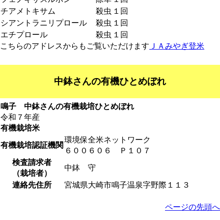
チアメトキサム
殺虫
１回
シアントラニリプロール
殺虫
１回
エチプロール
殺虫
１回
こちらのアドレスからもご覧いただけます
ＪＡみやぎ登米
中鉢さんの有機ひとめぼれ
鳴子 中鉢さんの有機栽培ひとめぼれ
令和７年産
有機栽培米
環境保全米ネットワーク
有機栽培認証機関
６００６０６ Ｐ１０７
検査請求者
中鉢 守
（栽培者）
連絡先住所
宮城県大崎市鳴子温泉字野際１１３
ページの先頭へ