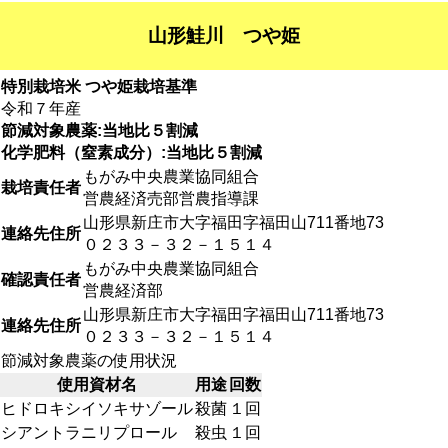
山形鮭川 つや姫
特別栽培米 つや姫栽培基準
令和７年産
節減対象農薬:当地比５割減
化学肥料（窒素成分）:当地比５割減
もがみ中央農業協同組合
栽培責任者
営農経済売部営農指導課
山形県新庄市大字福田字福田山711番地73
連絡先住所
０２３３－３２－１５１４
もがみ中央農業協同組合
確認責任者
営農経済部
山形県新庄市大字福田字福田山711番地73
連絡先住所
０２３３－３２－１５１４
節減対象農薬の使用状況
使用資材名
用途
回数
ヒドロキシイソキサゾール
殺菌
１回
シアントラニリプロール
殺虫
１回