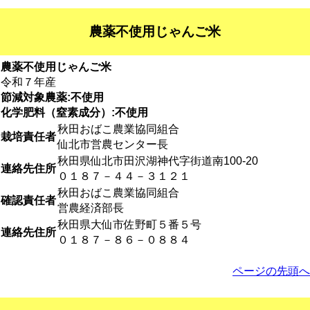
農薬不使用じゃんご米
農薬不使用じゃんご米
令和７年産
節減対象農薬:不使用
化学肥料（窒素成分）:不使用
秋田おばこ農業協同組合
栽培責任者
仙北市営農センター長
秋田県仙北市田沢湖神代字街道南100-20
連絡先住所
０１８７－４４－３１２１
秋田おばこ農業協同組合
確認責任者
営農経済部長
秋田県大仙市佐野町５番５号
連絡先住所
０１８７－８６－０８８４
ページの先頭へ