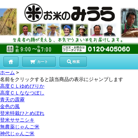
カート
検索
ホーム
>
名前をクリックすると該当商品の表示にジャンプします
高度ＣＬゆめぴりか
高度ＣＬななつぼし
青天の霹靂
金色の風
登米特栽ひとめぼれ
登米ササニシキ
無農薬じゃんご米
神代じゃんご米