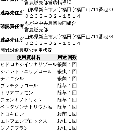
営農販売部営農指導課
山形県新庄市大字福田字福田山711番地73
連絡先住所
０２３３－３２－１５１４
もがみ中央農業協同組合
確認責任者
営農販売部
山形県新庄市大字福田字福田山711番地73
連絡先住所
０２３３－３２－１５１４
節減対象農薬の使用状況
使用資材名
用途
回数
ヒドロキシイソキサゾール
殺菌
１回
シアントラニリプロール
殺虫
１回
チアニジル
殺菌
１回
プレチクラロール
除草
１回
トリアファモン
除草
１回
フェンキノトリオン
除草
１回
ベンタゾンナトリウム塩
除草
１回
ピロキロン
殺菌
１回
エトフェンプロックス
殺虫
１回
ジノテフラン
殺虫
１回