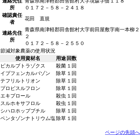
連絡先住
青森県南津輕郡田舎館村大字境森字佃１１８
所
０１７２－５８－２４１８
確認責任
花田 直規
者
青森県南津軽郡田舎館村大字前田屋敷字南一本柳２
連絡先住
２
所
０１７２－５８－２５５０
節減対象農薬の使用状況
使用資材名
用途
回数
ピカルブトラゾクス
殺菌
１回
イプフェンカルバゾン
除草
１回
テフリルトリオン
除草
１回
プロピスルフロン
除草
１回
エキプロール
殺虫
１回
スルホキサフロル
殺虫
１回
シハロホップブチル
除草
１回
ペンタゾンナトリウム塩
除草
１回
ページの先頭へ