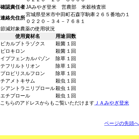
確認責任者
JAみやぎ登米 営農部 米穀検査班
宮城県登米市中田町石森字駒牽２６５番地の１
連絡先住所
０２２０－３４－７６８１
節減対象農薬の使用状況
使用資材名
用途
回数
ピカルプトラゾクス
殺菌
１回
ピロキロン
殺菌
１回
イプフェンカルバゾン
除草
１回
テフリルトリオン
除草
１回
プロピリスルフロン
除草
１回
チアメトキサム
殺虫
１回
シアントラニリプロール
殺虫
１回
エチプロール
殺虫
１回
こちらのアドレスからもご覧いただけます
ＪＡみやぎ登米
ページの先頭へ