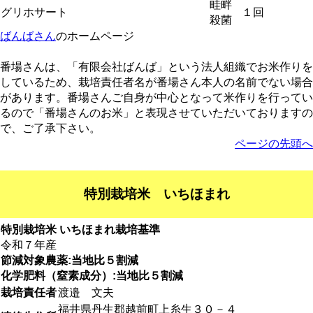
畦畔
グリホサート
１回
殺菌
ばんばさん
のホームページ
番場さんは、「有限会社ばんば」という法人組織でお米作りを
しているため、栽培責任者名が番場さん本人の名前でない場合
があります。番場さんご自身が中心となって米作りを行ってい
るので「番場さんのお米」と表現させていただいておりますの
で、ご了承下さい。
ページの先頭へ
特別栽培米 いちほまれ
特別栽培米 いちほまれ栽培基準
令和７年産
節減対象農薬:当地比５割減
化学肥料（窒素成分）:当地比５割減
栽培責任者
渡邉 文夫
福井県丹生郡越前町上糸生３０－４