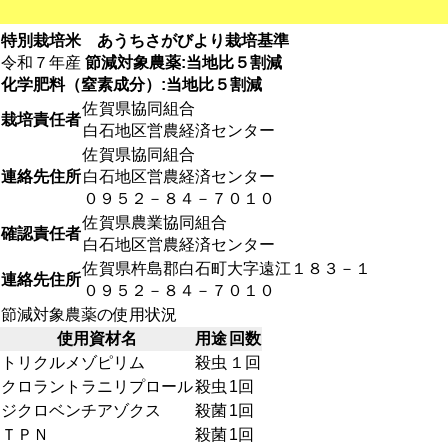
特別栽培米 あうちさがびより栽培基準
令和７年産
節減対象農薬:当地比５割減
化学肥料（窒素成分）:当地比５割減
佐賀県協同組合
栽培責任者
白石地区営農経済センター
佐賀県協同組合
連絡先住所
白石地区営農経済センター
０９５２－８４－７０１０
佐賀県農業協同組合
確認責任者
白石地区営農経済センター
佐賀県杵島郡白石町大字遠江１８３－１
連絡先住所
０９５２－８４－７０１０
節減対象農薬の使用状況
使用資材名
用途
回数
トリクルメゾピリム
殺虫
１回
クロラントラニリプロール
殺虫
1回
ジクロベンチアゾクス
殺菌
1回
ＴＰＮ
殺菌
1回