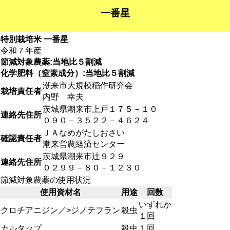
一番星
特別栽培米 一番星
令和７年産
節減対象農薬:当地比５割減
化学肥料（窒素成分）:当地比５割減
潮来市大規模稲作研究会
栽培責任者
内野 幸夫
茨城県潮来市上戸１７５－１０
連絡先住所
０９０－３５２２－４６２４
ＪＡなめがたしおさい
確認責任者
潮来営農経済センター
茨城県潮来市辻９２９
連絡先住所
０２９９－８０－１２３０
節減対象農薬の使用状況
使用資材名
用途
回数
いずれか
クロチアニジン／>ジノテフラン
殺虫
１回
カルタップ
殺虫
１回