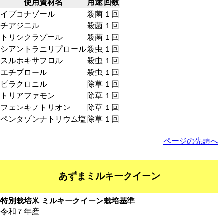
使用資材名
用途
回数
イプコナゾール
殺菌
１回
チアジニル
殺菌
１回
トリシクラゾール
殺菌
１回
シアントラニリプロール
殺虫
１回
スルホキサフロル
殺虫
１回
エチプロール
殺虫
１回
ピラクロニル
除草
１回
トリアファモン
除草
１回
フェンキノトリオン
除草
１回
ペンタゾンナトリウム塩
除草
１回
ページの先頭へ
あずまミルキークイーン
特別栽培米 ミルキークイーン栽培基準
令和７年産