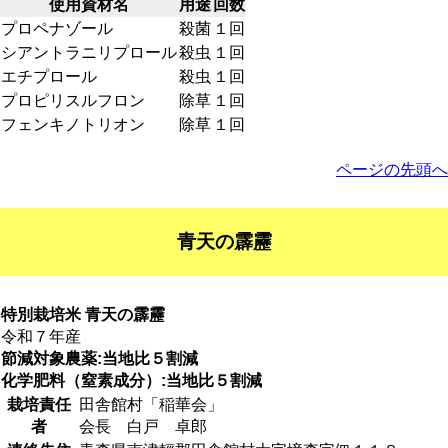
使用資材名
用途
回数
プロペナゾール
殺菌
１回
シアントラニリプロール
殺虫
１回
エチプロール
殺虫
１回
プロピリスルフロン
除草
１回
フェンキノトリオン
除草
１回
ページの先頭へ
青天の霹靂
特別栽培米 青天の霹靂
令和７年産
節減対象農薬:当地比５割減
化学肥料（窒素成分）:当地比５割減
栽培責任
田舎館村「稲華会」
者
会長 白戸 卓郎