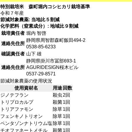
特別栽培米 森町堀内コシヒカリ栽培基準
令和７年産
節減対象農薬: 当地比５割減
化学肥料（窒素成分）: 地域比９割減
栽培責任者
堀内 智啓
静岡県周智郡森町飯田494-2
連絡先住所
0538-85-6233
確認責任者
山下 雄
静岡県掛川市冨部693-1
連絡先住所
AGURIDESIGN桜木ビル
0537-29-8571
節減対象農薬の使用状況
使用資材名
用途
回数
ジノテフラン
殺虫
2回
トリプロカルプ
殺菌
1回
トリアファモン
除草
1回
フェンキノトリオン
除草
1回
ペンタゾンナトリウム塩
除草
1回
チオファネートメチル
殺菌
1回