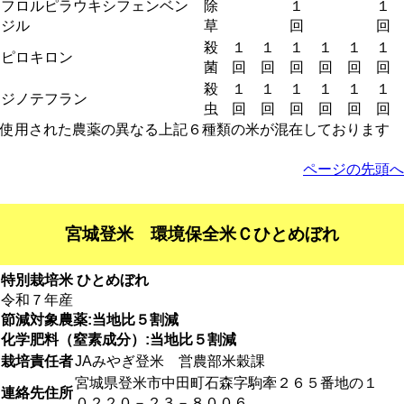
フロルピラウキシフェンベン
除
１
１
ジル
草
回
回
殺
１
１
１
１
１
１
ピロキロン
菌
回
回
回
回
回
回
殺
１
１
１
１
１
１
ジノテフラン
虫
回
回
回
回
回
回
使用された農薬の異なる上記６種類の米が混在しております
ページの先頭へ
宮城登米 環境保全米Ｃひとめぼれ
特別栽培米 ひとめぼれ
令和７年産
節減対象農薬:当地比５割減
化学肥料（窒素成分）:当地比５割減
栽培責任者
JAみやぎ登米 営農部米穀課
宮城県登米市中田町石森字駒牽２６５番地の１
連絡先住所
０２２０－２３－８００６