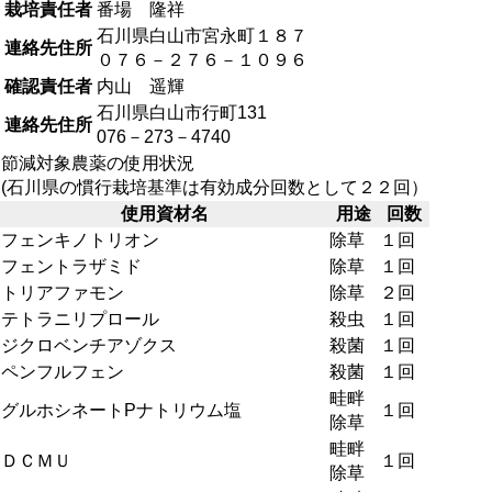
栽培責任者
番場 隆祥
石川県白山市宮永町１８７
連絡先住所
０７６－２７６－１０９６
確認責任者
内山 遥輝
石川県白山市行町131
連絡先住所
076－273－4740
節減対象農薬の使用状況
(石川県の慣行栽培基準は有効成分回数として２２回）
使用資材名
用途
回数
フェンキノトリオン
除草
１回
フェントラザミド
除草
１回
トリアファモン
除草
２回
テトラニリプロール
殺虫
１回
ジクロベンチアゾクス
殺菌
１回
ペンフルフェン
殺菌
１回
畦畔
グルホシネートPナトリウム塩
１回
除草
畦畔
ＤＣＭＵ
１回
除草