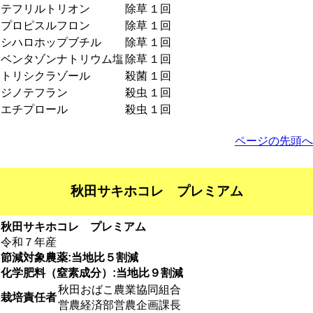
テフリルトリオン
除草
１回
プロピスルフロン
除草
１回
シハロホップブチル
除草
１回
ベンタゾンナトリウム塩
除草
１回
トリシクラゾール
殺菌
１回
ジノテフラン
殺虫
１回
エチプロール
殺虫
１回
ページの先頭へ
秋田サキホコレ プレミアム
秋田サキホコレ プレミアム
令和７年産
節減対象農薬:当地比５割減
化学肥料（窒素成分）:当地比９割減
秋田おばこ農業協同組合
栽培責任者
営農経済部営農企画課長