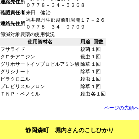
連絡先住所
０７７８－３４－５２６８
確認責任者
来田 健治
福井県丹生郡越前町岩開１７－２６
連絡先住所
０７７８－３４－０７０９
節減対象農薬の使用状況
使用資材名
用途
回数
フサライド
殺菌
１回
クロチアニジン
殺虫
１回
グリホサートイソプロピルアミン酸
除草
１回
グリシナート
除草
１回
ピラクロニル
殺虫
１回
プロピリスルフロン
除草
１回
ＴＮＰ・ベノミル
殺虫
各１回
ページの先頭へ
静岡森町 堀内さんのこしひかり