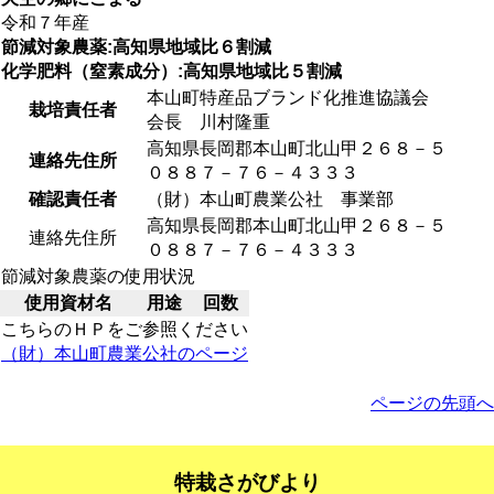
令和７年産
節減対象農薬:高知県地域比６割減
化学肥料（窒素成分）:高知県地域比５割減
本山町特産品ブランド化推進協議会
栽培責任者
会長 川村隆重
高知県長岡郡本山町北山甲２６８－５
連絡先住所
０８８７－７６－４３３３
確認責任者
（財）本山町農業公社 事業部
高知県長岡郡本山町北山甲２６８－５
連絡先住所
０８８７－７６－４３３３
節減対象農薬の使用状況
使用資材名
用途
回数
こちらのＨＰをご参照ください
（財）本山町農業公社のページ
ページの先頭へ
特栽さがびより