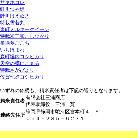
サキホコレ
鮭川つや姫
鮭川はえぬき
特栽雪若丸
東町ミルキークイーン
特栽米三和こしひかり
番場夢ごこち
いちほまれ
森町堀内コシヒカリ
天空の郷にこまる
特栽さがびより
佐賀七夕コシヒカリ
いずれの銘柄も、精米責任者は下記の通りとなります。
有限会社三浦商店
精米責任者
代表取締役 三浦 寛
静岡県静岡市駿河区宮本町４－５
連絡先住所
０５４－２８５－６２７１