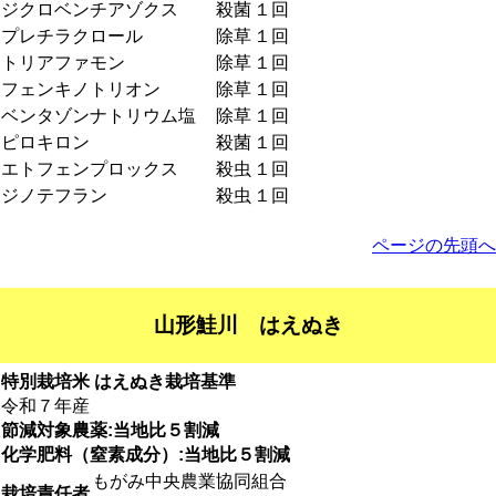
ジクロベンチアゾクス
殺菌
１回
プレチラクロール
除草
１回
トリアファモン
除草
１回
フェンキノトリオン
除草
１回
ベンタゾンナトリウム塩
除草
１回
ピロキロン
殺菌
１回
エトフェンプロックス
殺虫
１回
ジノテフラン
殺虫
１回
ページの先頭へ
山形鮭川 はえぬき
特別栽培米 はえぬき栽培基準
令和７年産
節減対象農薬:当地比５割減
化学肥料（窒素成分）:当地比５割減
もがみ中央農業協同組合
栽培責任者