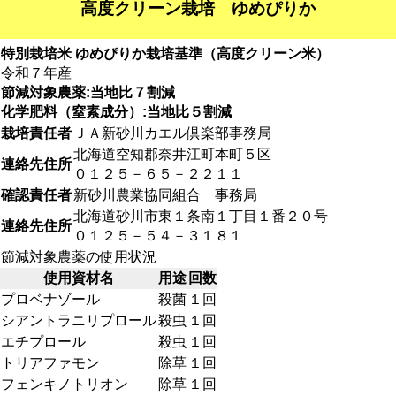
高度クリーン栽培 ゆめぴりか
特別栽培米 ゆめぴりか栽培基準（高度クリーン米）
令和７年産
節減対象農薬:当地比７割減
化学肥料（窒素成分）:当地比５割減
栽培責任者
ＪＡ新砂川カエル倶楽部事務局
北海道空知郡奈井江町本町５区
連絡先住所
０１２５－６５－２２１１
確認責任者
新砂川農業協同組合 事務局
北海道砂川市東１条南１丁目１番２０号
連絡先住所
０１２５－５４－３１８１
節減対象農薬の使用状況
使用資材名
用途
回数
プロベナゾール
殺菌
１回
シアントラニリプロール
殺虫
１回
エチプロール
殺虫
１回
トリアファモン
除草
１回
フェンキノトリオン
除草
１回