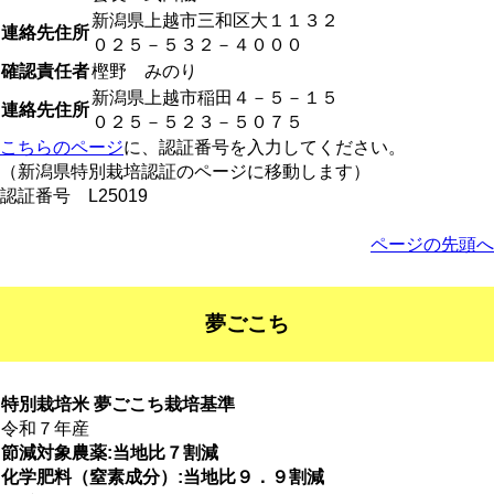
新潟県上越市三和区大１１３２
連絡先住所
０２５－５３２－４０００
確認責任者
樫野 みのり
新潟県上越市稲田４－５－１５
連絡先住所
０２５－５２３－５０７５
こちらのページ
に、認証番号を入力してください。
（新潟県特別栽培認証のページに移動します）
認証番号 L25019
ページの先頭へ
夢ごこち
特別栽培米 夢ごこち栽培基準
令和７年産
節減対象農薬:当地比７割減
化学肥料（窒素成分）:当地比９．９割減