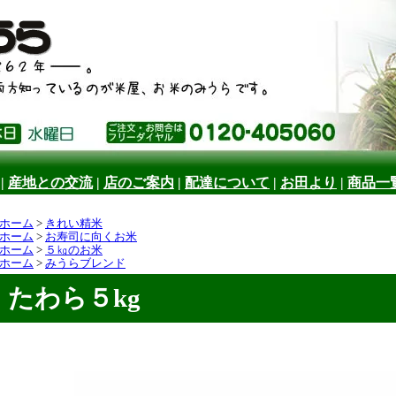
|
産地との交流
|
店のご案内
|
配達について
|
お田より
|
商品一
ホーム
>
きれい精米
ホーム
>
お寿司に向くお米
ホーム
>
５㎏のお米
ホーム
>
みうらブレンド
たわら５kg