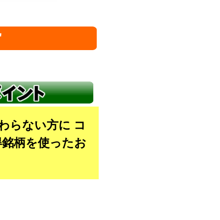
わらない方に コ
得銘柄を使ったお