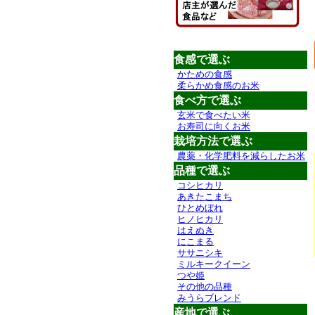
食感で選ぶ
かための食感
柔らかめ食感のお米
食べ方で選ぶ
玄米で食べたい米
お寿司に向くお米
栽培方法で選ぶ
農薬・化学肥料を減らしたお米
品種で選ぶ
コシヒカリ
あきたこまち
ひとめぼれ
ヒノヒカリ
はえぬき
にこまる
ササニシキ
ミルキークイーン
つや姫
その他の品種
みうらブレンド
産地で選ぶ