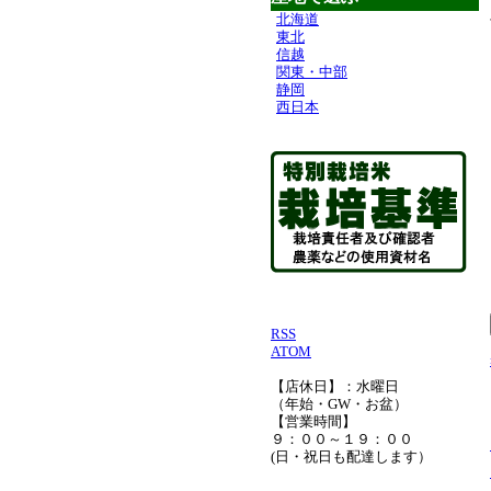
北海道
東北
信越
関東・中部
静岡
西日本
RSS
ATOM
【店休日】：水曜日
（年始・GW・お盆）
【営業時間】
９：００～１９：００
(日・祝日も配達します）