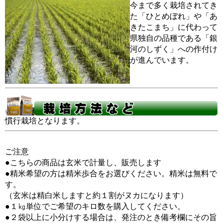
今まで多く栽培されてき
た「ひとめぼれ」や「あ
きたこまち」に代わって
県独自の品種である「銀
河のしずく」への作付け
が進んでいます。
慣行栽培となります。
ご注意
●こちらの商品は玄米で計量し、販売します
●精米希望の方は精米歩合をお選びください。精米は無料で
す。
（玄米は精白米しますと約１割がヌカになります）
●１㎏単位でご希望のキロ数を購入してください。
●２袋以上に小分けする場合は、発注のとき備考欄にその旨