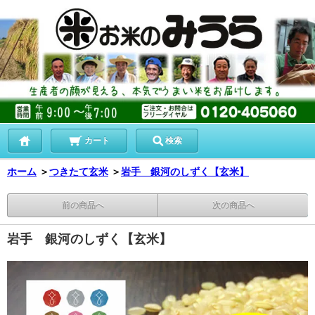
カート
検索
ホーム
＞
つきたて玄米
＞
岩手 銀河のしずく【玄米】
前の商品へ
次の商品へ
岩手 銀河のしずく【玄米】