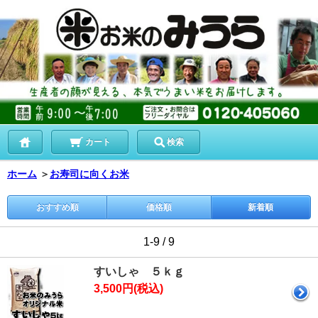
カート
検索
ホーム
＞
お寿司に向くお米
おすすめ順
価格順
新着順
1-9 / 9
すいしゃ ５ｋｇ
3,500円(税込)