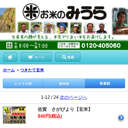
カート
検索
ホーム
＞
つきたて玄米
おすすめ順
価格順
新着順
1-12 / 24
次のページへ
佐賀 さがびより【玄米】
940円(税込)